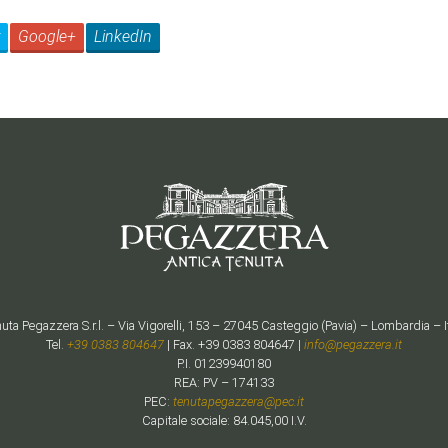
Google+
LinkedIn
uta Pegazzera S.r.l. – Via Vigorelli, 153 – 27045 Casteggio (Pavia) – Lombardia – I
Tel.
+39 0383 804647
| Fax. +39 0383 804647 |
info@pegazzera.it
P.I. 01239940180
REA: PV – 174133
PEC:
tenutapegazzera@pec.it
Capitale sociale: 84.045,00 I.V.