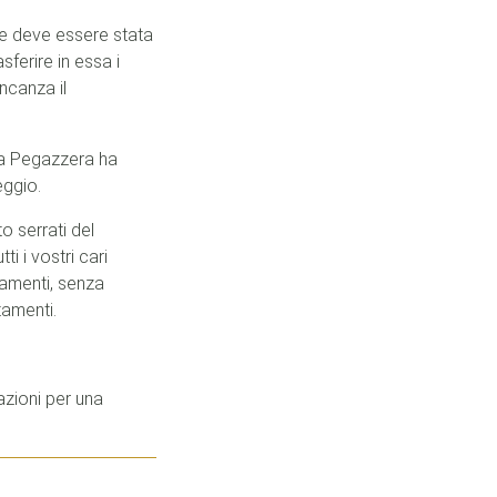
le deve essere stata
ferire in essa i
ancanza il
uta Pegazzera ha
eggio.
o serrati del
i i vostri cari
iamenti, senza
tamenti.
azioni per una