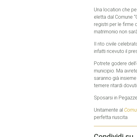
Una location che per
eletta dal Comune “C
registri per le firme
matrimonio non sarà
Il rito civile celeb
infatti ricevuto il p
Potrete godere dell’e
municipio. Ma avrete 
saranno già insieme 
temere ritardi dovuti
Sposarsi in Pegazzer
Unitamente al
Comun
perfetta riuscita.
Condividi su