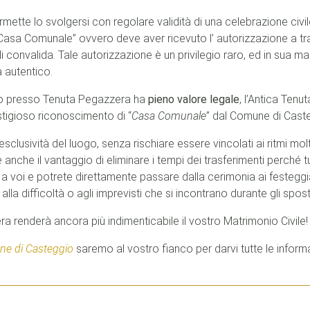
mette lo svolgersi con regolare validità di una celebrazione civi
asa Comunale” ovvero deve aver ricevuto l’ autorizzazione a tras
 di convalida. Tale autorizzazione è un privilegio raro, ed in sua m
 autentico.
rato presso Tenuta Pegazzera ha
pieno valore legale
, l’Antica Ten
restigioso riconoscimento di “
Casa Comunale
” dal Comune di Cast
sclusività del luogo, senza rischiare essere vincolati ai ritmi molt
anche il vantaggio di eliminare i tempi dei trasferimenti perché tutt
a voi e potrete direttamente passare dalla cerimonia ai festegg
 alla difficoltà o agli imprevisti che si incontrano durante gli spos
a renderà ancora più indimenticabile il vostro Matrimonio Civile!
e di Casteggio
saremo al vostro fianco per darvi tutte le inform